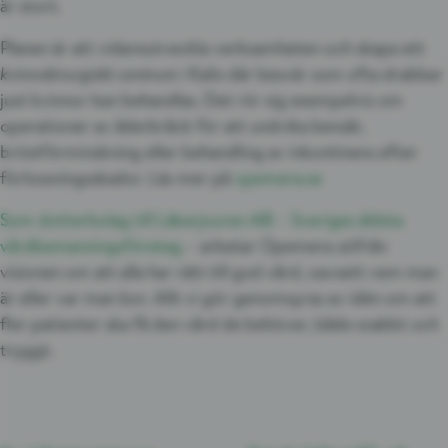
är stort.
Planen är att vidareutveckla verksamheten och skapa ett
kvinnokirurgiskt centrum
i Kalix där besvär som ofta drabbar
just kvinnor kan behandlas. Det rör sig exempelvis om
operationer av åderbråck för att undvika bensår,
bröstförminskning eller behandling av inkontinens efter
förlossningsskador. Läs mer på
opemera.se
Som dotterbolag till Läkarjouren AB – Sveriges äldsta
vårdbemanningsföretag
– arbetar Opemera utifrån
visionen om att alla har rätt till god vård, oavsett vem man
är eller var man bor. Allt vi gör genomsyras av idén om att
fler patienter ska få den vård de behöver, både snabbt och
tryggt.