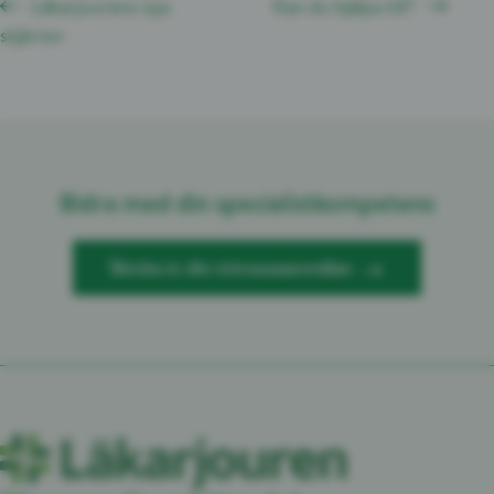
Läkarjourens nya
Kan du hjälpa till?
stjärnor
Bidra med din specialistkompetens
Skicka in din intresseanmälan