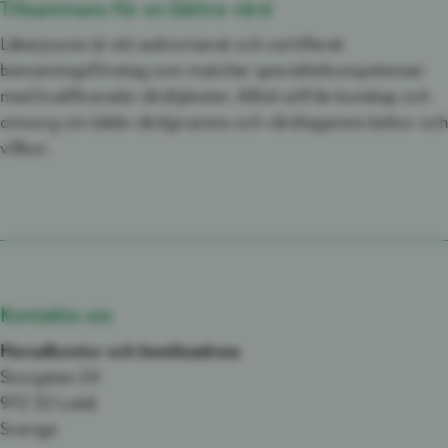
Tillsammans för en bättre vård
Läkarjouren är ett auktoriserat och certifierat
bemanningsföretag som matchar specialistkompetenser
med kvalificerade vårdtjänster. Alltid utifrån kunskap och
omsorg om både vårdgivarens och vårdtagarens behov och
villkor.
Kontakta oss
Huvudkontor och besöksadress
Storgatan 24
972 32 Luleå
Sverige