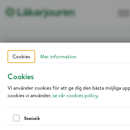
Hoppa till innehållet
Startsida
Journalen
Dagkirurgi med erfaren och specialiserad kompetens
Cookies
Mer information
Cookies
Vi använder cookies för att ge dig den bästa möjliga up
cookies vi använder,
se vår cookies policy
.
Statistik