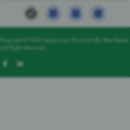
Copyright © 2026 Läkarjouren i Norrland AB |
Web Master
| All Rights Reserved.