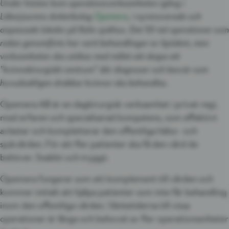
Under hösten kom operationsverksamheten igång i
Läkarjourens dotterbolag
Opemera
, i nyrenoverade och
anpassade lokaler på Kalix sjukhus. Det 50-tal operationer som
redan genomförts har varit behandlingar av lipödem, men
verksamheten ska utökas med målet att skapa ett
”kvinnokirurgiskt centrum” där diagnoser och besvär som
huvudsakligen drabbar kvinnor ska behandlas.
Opemera AB är en dagkirurgisk verksamhet i privat regi,
med erfaren och specialiserad kompetens, som effektivt
avlastar och kompletterar den offentliga hälso- och
sjukvården. För att fler patienter ska få den vård de
behöver. Snabbt och tryggt.
Opemera fungerar som ett komplement till vården och
kommer initialt att hjälpa patienter som inte får behandling
inom den offentliga vården. Väntetiderna till vissa
operationer är långa och behovet av fler operationsenheter