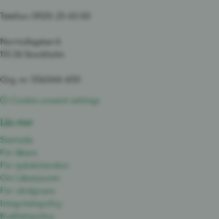
Telefon: 0920-25 43 00
Norrtullsgatan 6
113 26 Stockholm
Org. nr: 556344-6151
Cookie consent settings
Läs mer
Startsida
För läkare
För sjuksköterskor
Om Läkarjouren
För vårdgivare
Integritetspolicy
Kvalitetspolicy