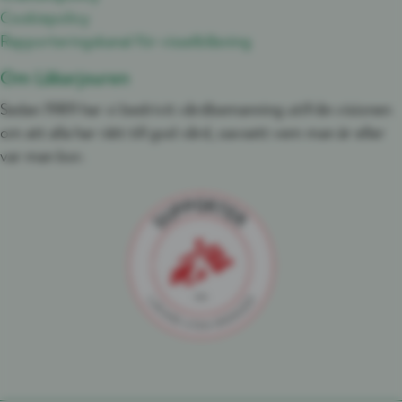
Cookiepolicy
Rapporteringskanal för visselblåsning
Om Läkarjouren
Sedan 1989 har vi bedrivit vårdbemanning utifrån visionen
om att alla har rätt till god vård, oavsett vem man är eller
var man bor.