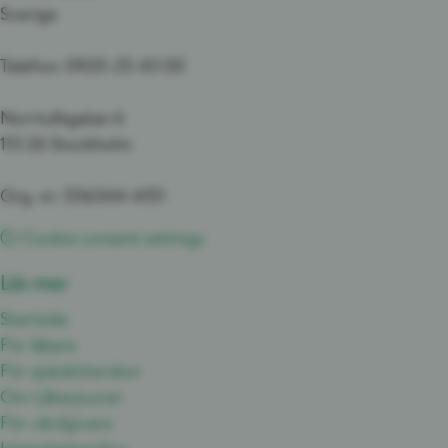
Sverige
Telefon: 0920-25 43 00
Norrtullsgatan 6
113 26 Stockholm
Org. nr: 556344-6151
Cookie consent settings
Läs mer
Startsida
För läkare
För sjuksköterskor
Om Läkarjouren
För vårdgivare