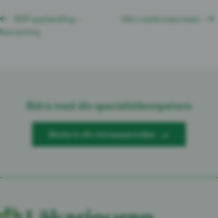
SKR upphandling –
Vårt medicinska team
bemanning
Bidra med din specialistkompetens
Skicka in din intresseanmälan