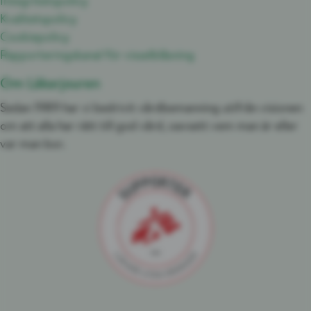
Integritetspolicy
Kvalitetspolicy
Cookiepolicy
Rapporteringskanal för visselblåsning
Om Läkarjouren
Sedan 1989 har vi bedrivit vårdbemanning utifrån visionen
om att alla har rätt till god vård, oavsett vem man är eller
var man bor.