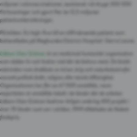
miljoner rutinvaccinationer, assisterat vid drygt 300 000
förlossningar och gjort fler än 12,5 miljoner
patientundersökningar.
På bilden: En high-five till en tillfrisknande patient som
behandlades på Magburaka District Hospital i Sierra Leone.
Läkare Utan Gränser
är en medicinsk humanitär organisation
som räddar liv och lindrar nöd där de behovs mest. De bistår
människor som drabbats av kriser, krig och naturkatastrofer
oavsett politisk åsikt, religion eller etnisk tillhörighet.
Organisationen har fler an 67 000 anställda, varav
majoriteten är anställda lokalt i de länder där de arbetar.
Läkare Utan Gränser bedriver årligen omkring 450 projekt i
över 70 länder runt om i världen. 1999 tilldelades de Nobels
fredspris.