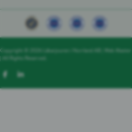
Copyright © 2026 Läkarjouren i Norrland AB |
Web Master
| All Rights Reserved.