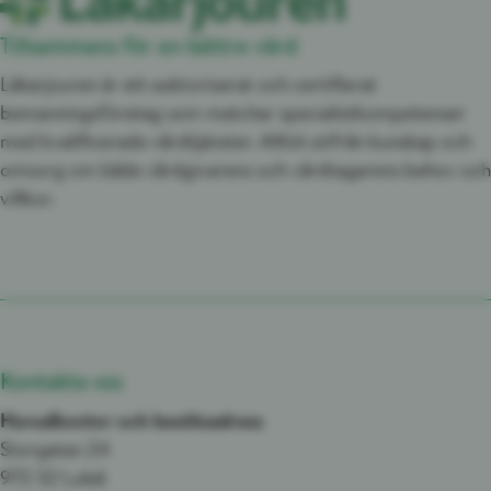
Tillsammans för en bättre vård
Läkarjouren är ett auktoriserat och certifierat
bemanningsföretag som matchar specialistkompetenser
med kvalificerade vårdtjänster. Alltid utifrån kunskap och
omsorg om både vårdgivarens och vårdtagarens behov och
villkor.
Kontakta oss
Huvudkontor och besöksadress
Storgatan 24
972 32 Luleå