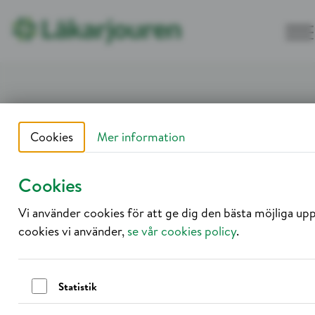
Hoppa till innehållet
Startsida
Journalen
Läkare Utan Gränser – Vänföretag 2024
Cookies
Mer information
Cookies
Vi använder cookies för att ge dig den bästa möjliga up
cookies vi använder,
se vår cookies policy
.
Statistik