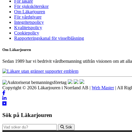
För läkare
För sjuksköterskor
Om Läkarjouren
För vårdgivare
Integritetspolicy
Kvalitetspolicy
Cookiepolicy
Rapporteringskanal för visselblåsning
Om Läkarjouren
Sedan 1989 har vi bedrivit vårdbemanning utifrån visionen om att alla 
Copyright © 2026 Läkarjouren i Norrland AB |
Web Master
| All Rig
Sök på Läkarjouren
Sök