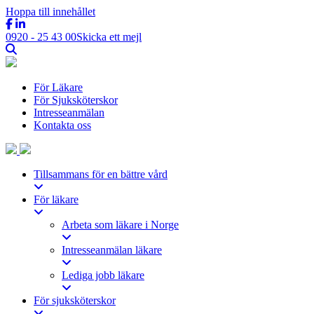
Hoppa till innehållet
0920 - 25 43 00
Skicka ett mejl
För Läkare
För Sjuksköterskor
Intresseanmälan
Kontakta oss
Tillsammans för en bättre vård
För läkare
Arbeta som läkare i Norge
Intresseanmälan läkare
Lediga jobb läkare
För sjuksköterskor