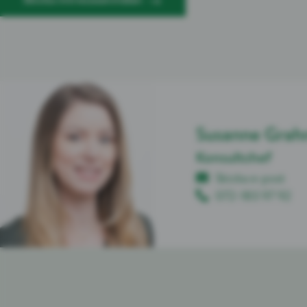
Susanne Grah
Konsultchef
Skicka e-post
072-183 97 92