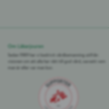
Om Läkarjouren
Sedan 1989 har vi bedrivit vårdbemanning utifrån
visionen om att alla har rätt till god vård, oavsett vem
man är eller var man bor.