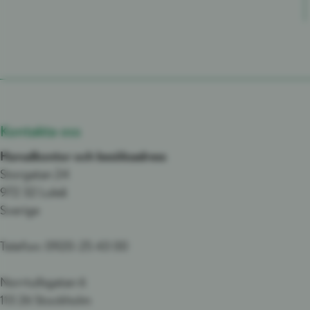
Kontakta oss
Huvudkontor och besöksadress
Storgatan 24
972 32 Luleå
Sverige
Telefon: 0920-25 43 00
Norrtullsgatan 6
113 26 Stockholm