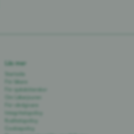
Läs mer
Startsida
För läkare
För sjuksköterskor
Om Läkarjouren
För vårdgivare
Integritetspolicy
Kvalitetspolicy
Cookiepolicy