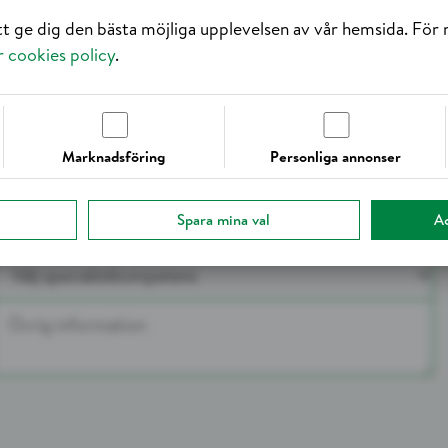
tt ge dig den bästa möjliga upplevelsen av vår hemsida. För
r cookies policy
.
nställning och har uppdrag i hela Sverige och Norge. Vill
ll i dina uppgifter nedan så hör vi av oss inom kort.
Marknadsföring
Personliga annonser
Spara mina val
Ac