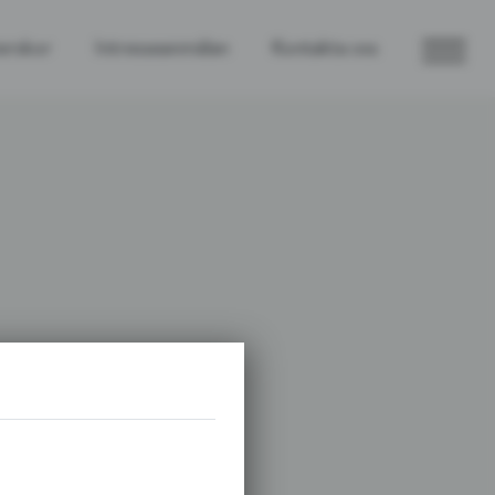
erskor
Intresseanmälan
Kontakta oss