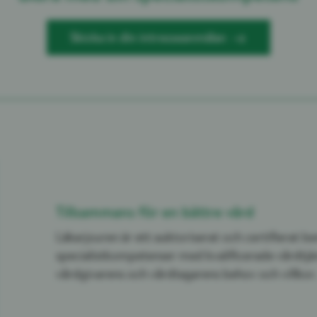
Skicka in din intresseanmälan
Tillsammans för en bättre vård
Läkarjouren är ett auktoriserat och certifierat
specialistkompetenser med kvalificerade vårdtjä
vårdgivarens och vårdtagarens behov och villkor