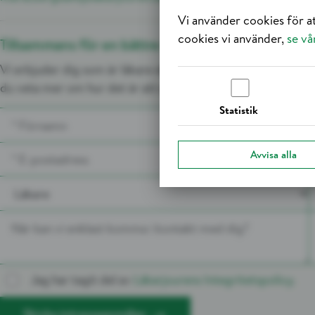
Vi använder cookies för a
cookies vi använder,
se vå
Tillsammans för en bättre vård
Vi erbjuder dig som är läkare eller sjuksköterska en trygg a
du veta mer om hur det är att arbeta tillsammans med oss? Fy
Statistik
Avvisa alla
Jag har tagit del av
Läkarjourens Integritetspolicy.
Skicka intresseanmälan