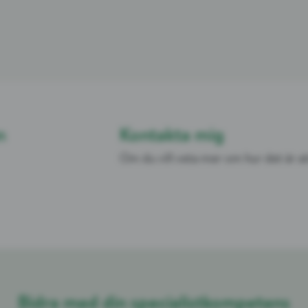
n
Kontakta mig
Om du vill veta mer om hur det är a
Bidra med din specialistkompetens