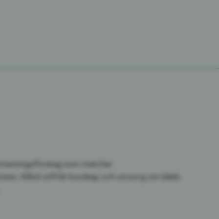
 bemanningsföretag som matchar
nster. Alltid utifrån kunskap och omsorg om både
.