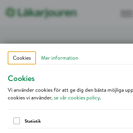
Hoppa till innehållet
Startsida
Journalen
I ständig utveckling
Cookies
Mer information
Cookies
Vi använder cookies för att ge dig den bästa möjliga up
cookies vi använder,
se vår cookies policy
.
Statistik