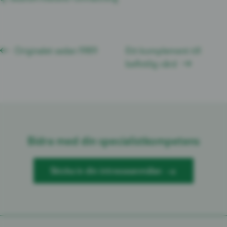
Originalet sedan 1989
Ett komplement till
befintlig vård
Bidra med din specialistkompetens
Skicka in din intresseanmälan