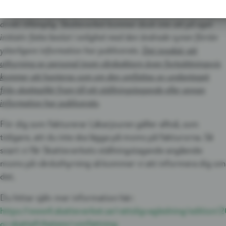
Domen är en tolkning av gällande bestämmelser och är därför
direkt tillämplig. Skatteverket kommer dock inte att på eget
initiativ fatta beslut i enlighet med den ändrade synen förrän
ytterligare information har publicerats.
Det innebär att
uthyrning av personal inom vårdsektorn även fortsättningsvis
kommer att hanteras som om den omfattas av undantaget
från skatteplikt fram till ett ställningstagande eller annan
information har publicerats
.
För dig som fakturerar Läkarjouren gäller alltså, som
tidigare, att du inte ska lägga på moms på fakturorna. Så
snart vi får Skatteverkets ställningstagande angående
moms på vårduthyrning så kommer vi att informera dig om
det.
Du hittar själv mer information här:
https://www4.skatteverket.se/rattsligvagledning/edition/
q=skattefrihetens+omfattning