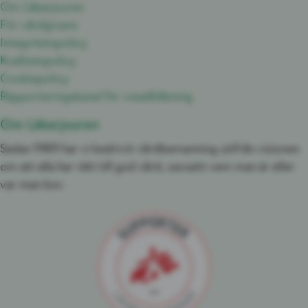
Om Läkarjouren
För vårdgivare
Integritetspolicy
Kvalitetspolicy
Cookiepolicy
Rapporteringskanal för visselblåsning
Om Läkarjouren
Sedan 1989 har vi bedrivit vårdbemanning utifrån visionen
om att alla har rätt till god vård, oavsett vem man är eller
var man bor.