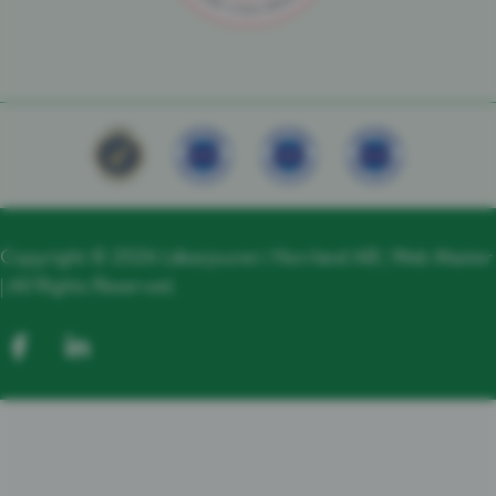
Copyright © 2026 Läkarjouren i Norrland AB |
Web Master
| All Rights Reserved.