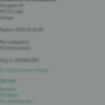
Storgatan 24
972 32 Luleå
Sverige
Telefon: 0920-25 43 00
Norrtullsgatan 6
113 26 Stockholm
Org. nr: 556344-6151
Cookie consent settings
Läs mer
Startsida
För läkare
För sjuksköterskor