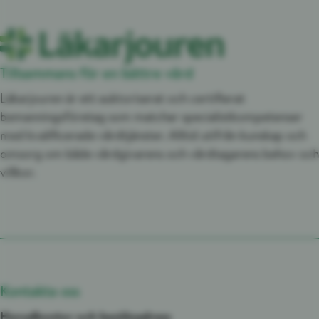
Tillsammans för en bättre vård
Läkarjouren är ett auktoriserat och certifierat
bemanningsföretag som matchar specialistkompetenser
med kvalificerade vårdtjänster. Alltid utifrån kunskap och
omsorg om både vårdgivarens och vårdtagarens behov och
villkor.
Kontakta oss
Huvudkontor och besöksadress